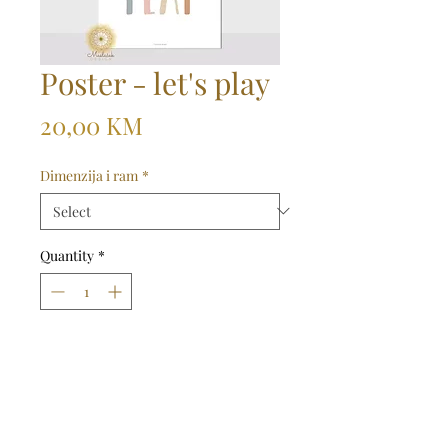
Poster - let's play
Price
20,00 KM
Dimenzija i ram
*
Quantity
*
Dodaj u košaricu
Kupi odmah