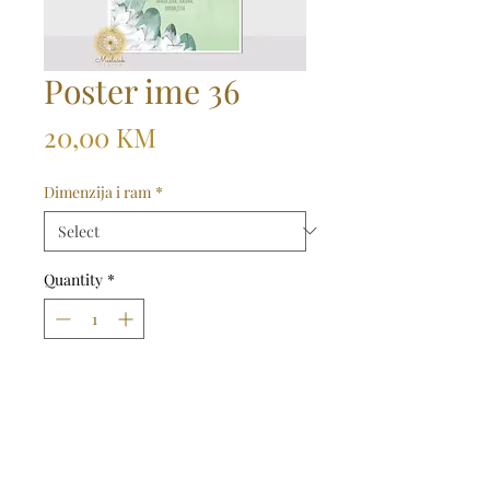
Poster ime 36
Price
20,00 KM
Dimenzija i ram
*
Quantity
*
Dodaj u košaricu
Kupi odmah