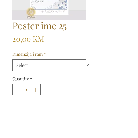
Poster ime 25
Price
20,00 KM
Dimenzija i ram
*
Quantity
*
Dodaj u košaricu
Kupi odmah