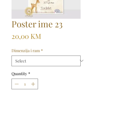
Poster ime 23
Price
20,00 KM
Dimenzija i ram
*
Quantity
*
Dodaj u košaricu
Kupi odmah