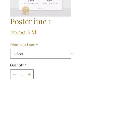
Poster ime 1
Price
20,00 KM
Dimenzija i ram
*
Quantity
*
Dodaj u košaricu
Kupi odmah