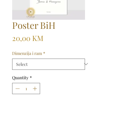
Poster BiH
Price
20,00 KM
Dimenzija i ram
*
Quantity
*
Dodaj u košaricu
Kupi odmah