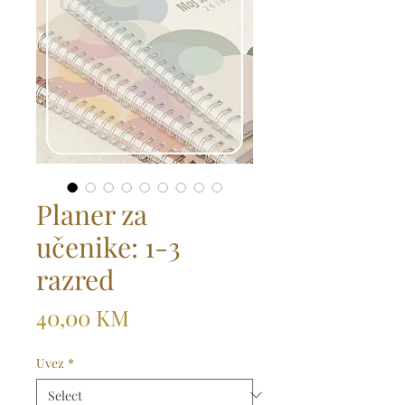
Planer za
učenike: 1-3
razred
Price
40,00 KM
Uvez
*