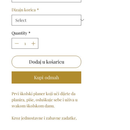
Dizajn korica
*
Quantity
*
Dodaj u košaricu
Kupi odmah
Prvi školski planer koji uči dijete da
planira, piše, osluškuje sebe i uživa u
svakom školskom danu.
Kroz jednostavne i zabavne zadatke,
djeca prate svoje obaveze, emocije,