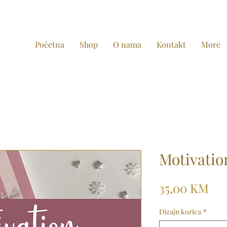
Početna
Shop
O nama
Kontakt
More
Motivatio
Pri
35,00 KM
Dizajn korica
*