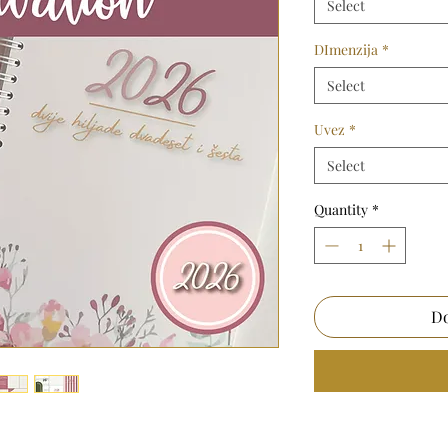
Select
DImenzija
*
Select
Uvez
*
Select
Quantity
*
Do