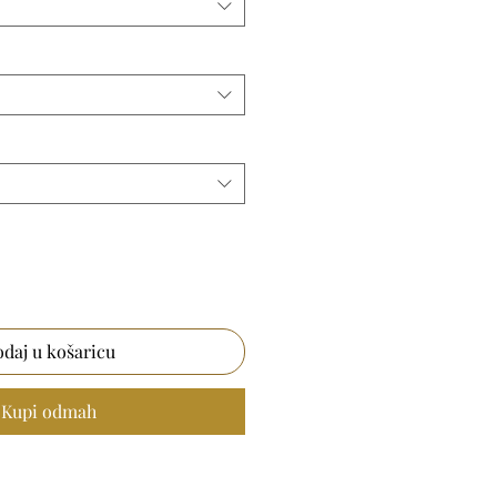
daj u košaricu
Kupi odmah