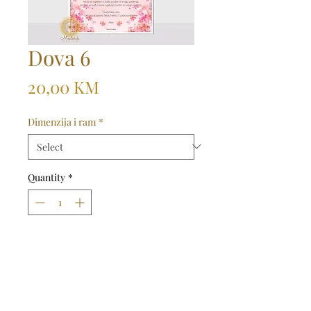
Dova 6
Price
20,00 KM
Dimenzija i ram
*
Quantity
*
Dodaj u košaricu
Kupi odmah