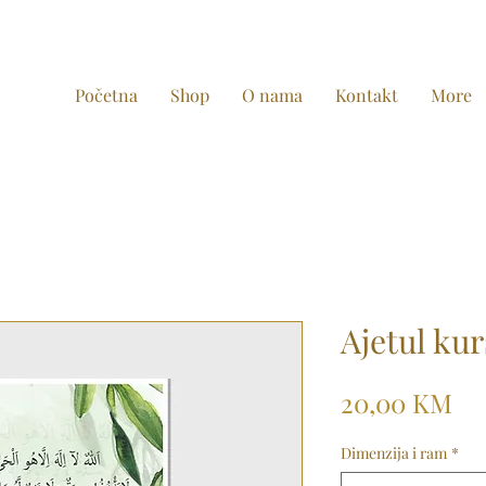
Početna
Shop
O nama
Kontakt
More
Ajetul kur
Pr
20,00 KM
Dimenzija i ram
*