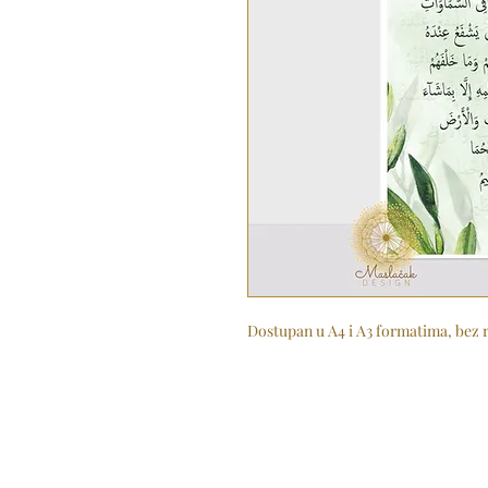
Dostupan u A4 i A3 formatima, bez 