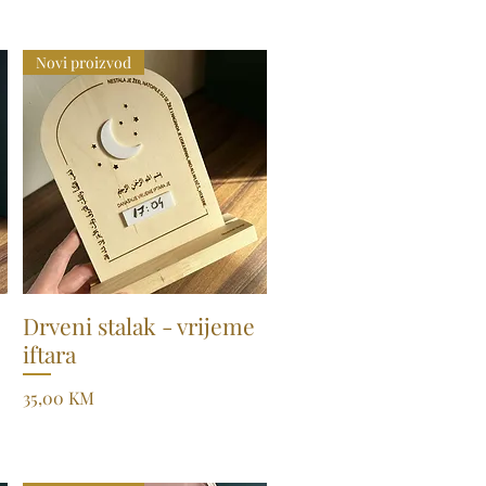
Novi proizvod
Drveni stalak - vrijeme
Quick View
iftara
Price
35,00 KM