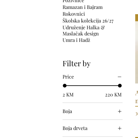
Pozivnice
Ramazan i Bajram
Rokovnici
Školska kolekcija 26/27
Udruženje Halka &
Maslačak design
Umra i Hadž
Filter by
Price
2 KM
220 KM
Boja
P
3
Boja drveta