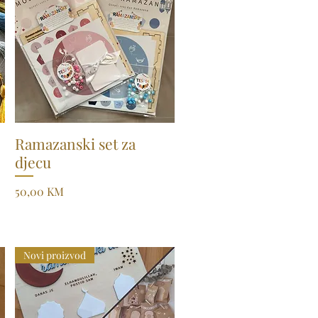
Ramazanski set za
Quick View
djecu
Price
50,00 KM
Novi proizvod