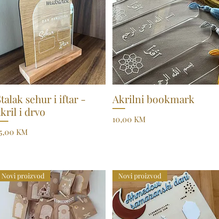
talak sehur i iftar -
Quick View
Akrilni bookmark
Quick View
kril i drvo
Price
10,00 KM
rice
5,00 KM
Novi proizvod
Novi proizvod