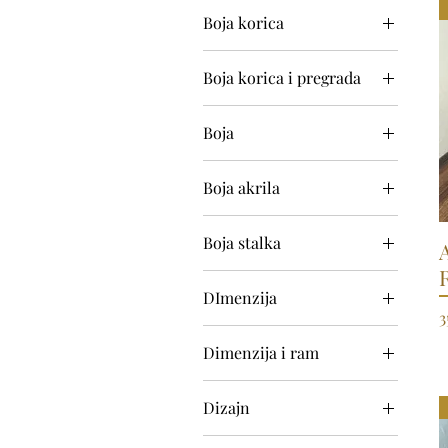
Boja korica
Boja korica i pregrada
Boja
1
Boja akrila
2
Srebrni
3
Boja stalka
Zlatni
4
Bijeli stalak
5
DImenzija
Netretirano drvo
P
3
21x21cm
Svijetlo drvo
Dimenzija i ram
63*31cm
Tamno drvo
40x50cm + bijeli
63*43.5cm
drveni ram
Dizajn
78*38cm
40x50cm + crni drveni
Auta
78*64cm