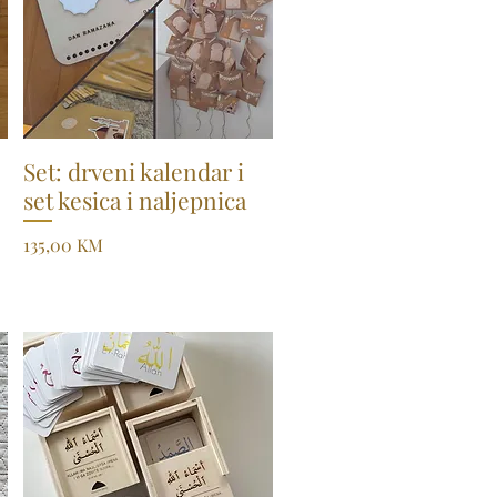
Set: drveni kalendar i
Quick View
set kesica i naljepnica
Price
135,00 KM