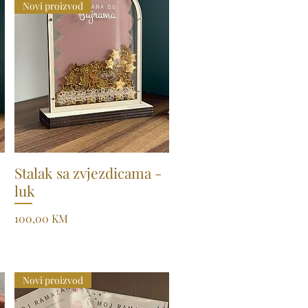
Novi proizvod
Stalak sa zvjezdicama -
Quick View
luk
Price
100,00 KM
Novi proizvod