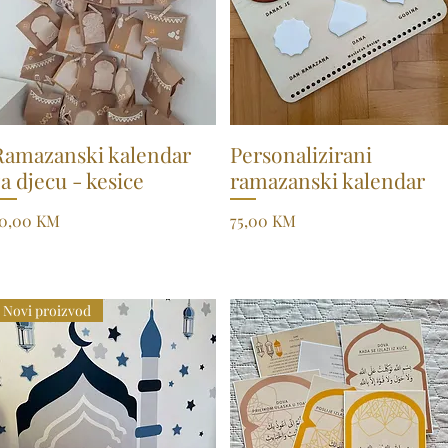
Ramazanski kalendar
Quick View
Personalizirani
Quick View
za djecu - kesice
ramazanski kalendar
rice
Price
0,00 KM
75,00 KM
Novi proizvod